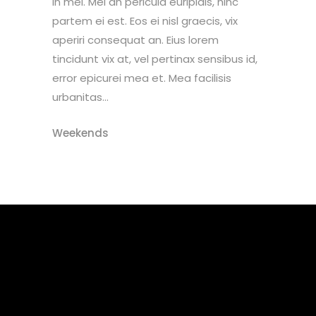
in mei. Mei an pericula euripidis, hinc
partem ei est. Eos ei nisl graecis, vix
aperiri consequat an. Eius lorem
tincidunt vix at, vel pertinax sensibus id,
error epicurei mea et. Mea facilisis
urbanitas...
Weekends