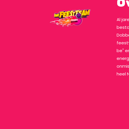
O
Al ja
besta
Dobbe
feest
be" en
energ
onmis
heel 