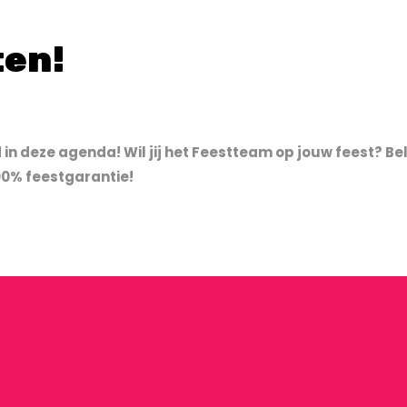
en!
n deze agenda! Wil jij het Feestteam op jouw feest? Bel 
00% feestgarantie!