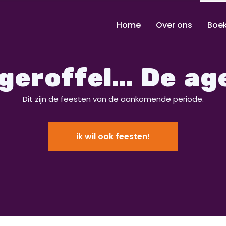
Home
Over ons
Boe
geroffel… De ag
Dit zijn de feesten van de aankomende periode.
ik wil ook feesten!